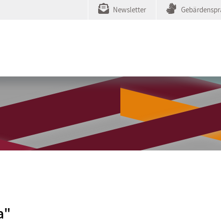
Newsletter
Gebärdenspr
a"