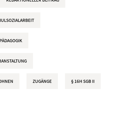
ULSOZIALARBEIT
LPÄDAGOGIK
RANSTALTUNG
OHNEN
ZUGÄNGE
§ 16H SGB II