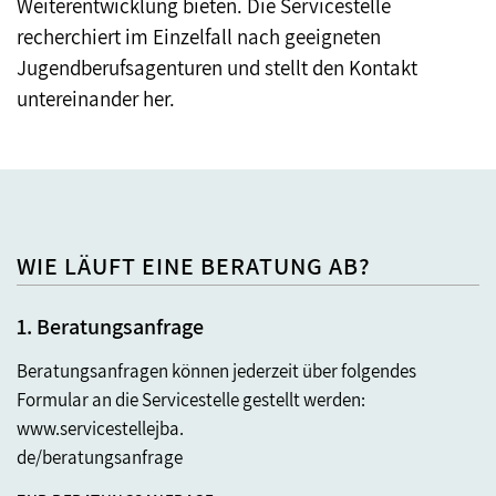
Weiterentwicklung bieten. Die Servicestelle
recherchiert im Einzelfall nach geeigneten
Jugendberufsagenturen und stellt den Kontakt
untereinander her.
WIE LÄUFT EINE BERATUNG AB?
1. Beratungsanfrage
2
n
Beratungsanfragen können jederzeit über folgendes
Na
Formular an die Servicestelle gestellt werden:
um
en
www.servicestellejba.
Mi
de/beratungsanfrage
ei
we