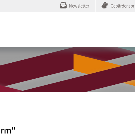
Newsletter
Gebärdenspr
orm"