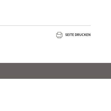
SEITE DRUCKEN
© Servicestelle Jugendberufsagenturen 2026
um
Erklärung zur Barrierefreiheit
Cookie-Einstellungen