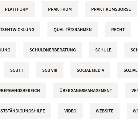
PLATTFORM
PRAKTIKUM
PRAKTIKUMSBÖRSE
ÄTSENTWICKLUNG
QUALITÄTSRAHMEN
RECHT
DUNG
SCHULDNERBERATUNG
SCHULE
SCH
SGB III
SGB VIII
SOCIAL MEDIA
SOZIA
ÜBERGANGSBEREICH
ÜBERGANGSMANAGEMENT
VE
BSTSTÄNDIGUNGSHILFE
VIDEO
WEBSITE
W